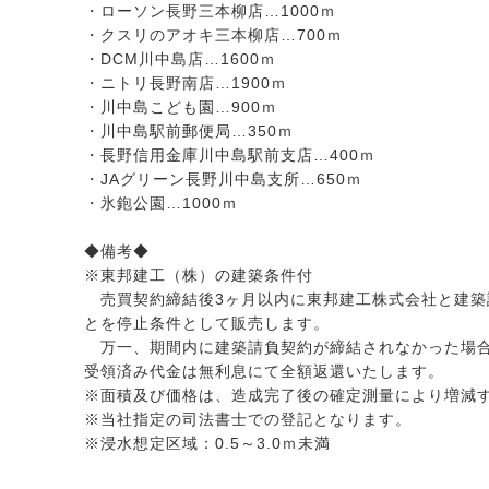
・ローソン長野三本柳店…1000ｍ
・クスリのアオキ三本柳店…700ｍ
・DCM川中島店…1600ｍ
・ニトリ長野南店…1900ｍ
・川中島こども園…900ｍ
・川中島駅前郵便局…350ｍ
・長野信用金庫川中島駅前支店…400ｍ
・JAグリーン長野川中島支所…650ｍ
・氷鉋公園…1000ｍ
◆備考◆
※東邦建工（株）の建築条件付
売買契約締結後3ヶ月以内に東邦建工株式会社と建築
とを停止条件として販売します。
万一、期間内に建築請負契約が締結されなかった場合
受領済み代金は無利息にて全額返還いたします。
※面積及び価格は、造成完了後の確定測量により増減
※当社指定の司法書士での登記となります。
※浸水想定区域：0.5～3.0ｍ未満