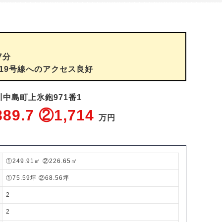
7分
道19号線へのアクセス良好
中島町上氷鉋971番1
89.7 ②1,714
万円
①249.91㎡ ②226.65㎡
①75.59坪 ②68.56坪
2
2