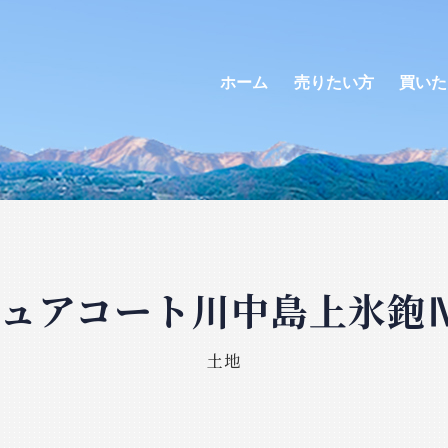
ホーム
売りたい方
買いた
ュアコート川中島上氷鉋
土地