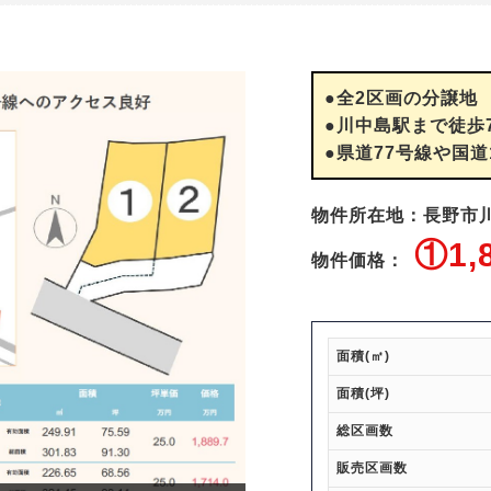
●全2区画の分譲地
●川中島駅まで徒歩
●県道77号線や国
物件所在地：長野市川
①1,8
物件価格：
面積(㎡)
面積(坪)
総区画数
販売区画数