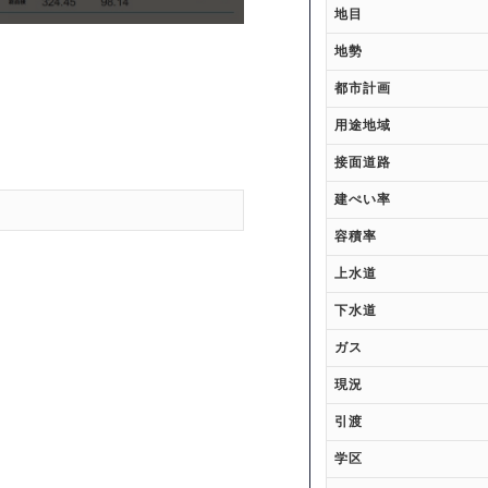
地目
地勢
都市計画
用途地域
接面道路
建ぺい率
容積率
上水道
下水道
ガス
現況
引渡
学区