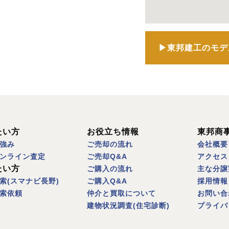
▶東邦建工のモデ
たい方
お役立ち情報
東邦商
強み
ご売却の流れ
会社概要
ンライン査定
ご売却Q&A
アクセス
たい方
ご購入の流れ
主な分譲
索(スマナビ長野)
ご購入Q&A
採用情報
索依頼
仲介と買取について
お問い合
建物状況調査(住宅診断)
プライバ