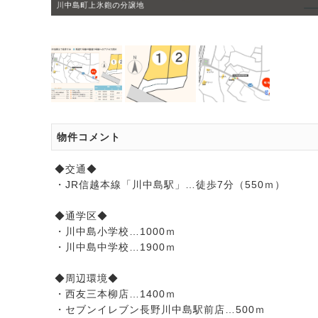
川中島町上氷鉋の分譲地
物件コメント
◆交通◆
・JR信越本線「川中島駅」…徒歩7分（550ｍ）
◆通学区◆
・川中島小学校…1000ｍ
・川中島中学校…1900ｍ
◆周辺環境◆
・西友三本柳店…1400ｍ
・セブンイレブン長野川中島駅前店…500ｍ