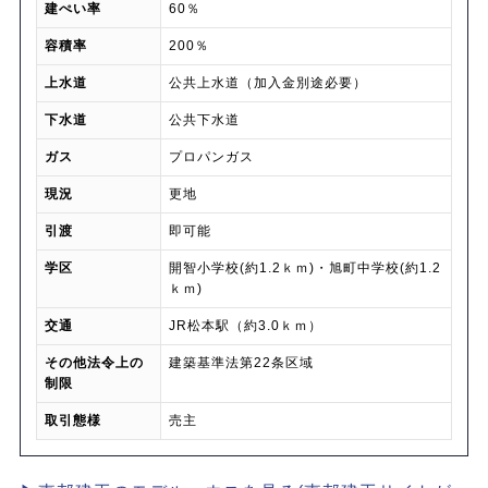
建ぺい率
60％
容積率
200％
上水道
公共上水道（加入金別途必要）
下水道
公共下水道
ガス
プロパンガス
現況
更地
引渡
即可能
学区
開智小学校(約1.2ｋｍ)・旭町中学校(約1.2
ｋｍ)
交通
JR松本駅（約3.0ｋｍ）
その他法令上の
建築基準法第22条区域
制限
取引態様
売主