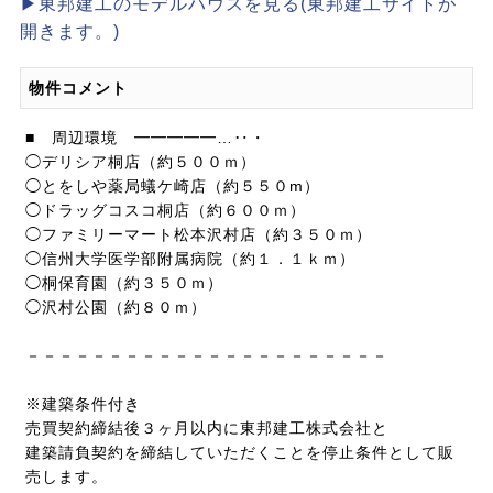
▶東邦建工のモデルハウスを見る(東邦建工サイトが
開きます。)
物件コメント
■ 周辺環境 ━━━━━…‥・
◯デリシア桐店（約５００ｍ）
◯とをしや薬局蟻ケ崎店（約５５０m）
◯ドラッグコスコ桐店（約６００ｍ）
◯ファミリーマート松本沢村店（約３５０ｍ）
◯信州大学医学部附属病院（約１．１ｋｍ）
◯桐保育園（約３５０ｍ）
◯沢村公園（約８０ｍ）
－－－－－－－－－－－－－－－－－－－－－－
※建築条件付き
売買契約締結後３ヶ月以内に東邦建工株式会社と
建築請負契約を締結していただくことを停止条件として販
売します。