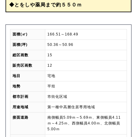
◆とをしや薬局まで約５５０ｍ
面積(㎡)
166.51～168.49
面積(坪)
50.36～50.96
総区画数
15
販売区画数
12
地目
宅地
地勢
平坦
都市計画
市街化区域
用途地域
第一種中高層住居専用地域
接面道路
南側幅員5.09ｍ～5.69ｍ、東側幅員4.11
ｍ～4.25ｍ、西側幅員4.00ｍ、北側幅員
5.00ｍ