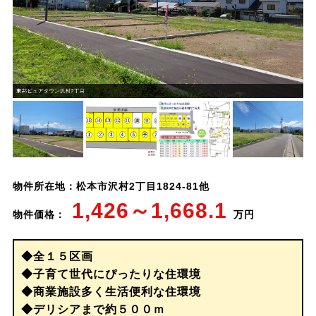
東邦ピュアタウン沢村2丁目
物件所在地：松本市沢村2丁目1824-81他
1,426～1,668.1
物件価格：
万円
◆全１５区画
◆子育て世代にぴったりな住環境
◆商業施設多く生活便利な住環境
◆デリシアまで約５００ｍ